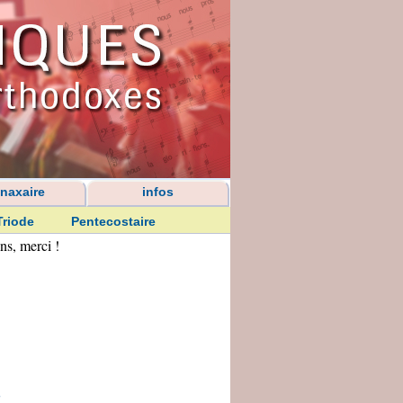
naxaire
infos
Triode
Pentecostaire
ns, merci !