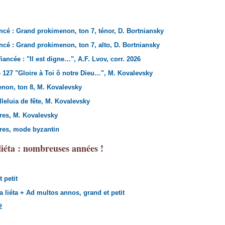
ancé : Grand prokimenon, ton 7, ténor, D. Bortniansky
ancé : Grand prokimenon, ton 7, alto, D. Bortniansky
fiancée : "Il est digne…", A.F. Lvov, corr. 2026
27 "Gloire à Toi ô notre Dieu…", M. Kovalevsky
non, ton 8, M. Kovalevsky
eluia de fête, M. Kovalevsky
res, M. Kovalevsky
res, mode byzantin
iéta : nombreuses années !
 petit
 liéta + Ad multos annos, grand et petit
2