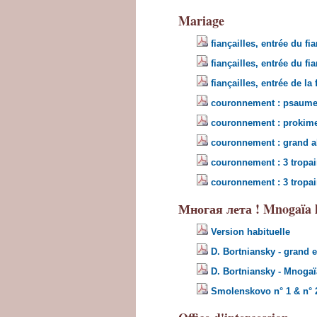
Mariage
fiançailles, entrée du fi
fiançailles, entrée du fi
fiançailles, entrée de la 
couronnement : psaume 1
couronnement : prokime
couronnement : grand all
couronnement : 3 tropai
couronnement : 3 tropai
Многая лета ! Mnogaïa l
Version habituelle
D. Bortniansky - grand et
D. Bortniansky - Mnogaïa
Smolenskovo n° 1 & n° 