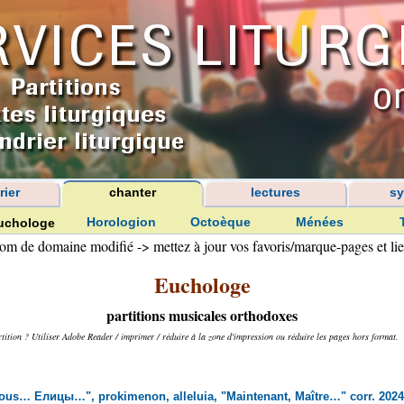
rier
chanter
lectures
sy
Horologion
Octoèque
Ménées
uchologe
, nom de domaine modifié -> mettez à jour vos favoris/marque-pages et lie
Euchologe
partitions musicales orthodoxes
tion ? Utiliser Adobe Reader / imprimer / réduire à la zone d'impression ou réduire les pages hors format.
 tous… Елицы…", prokimenon, alleluia, "Maintenant, Maître…" corr. 2024